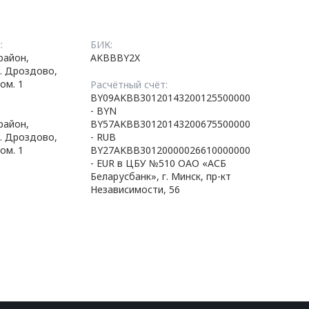
:
БИК:
район,
AKBBBY2X
д. Дроздово,
ом. 1
Расчётный счёт:
BY09AKBB30120143200125500000
- BYN
район,
BY57AKBB30120143200675500000
д. Дроздово,
- RUB
ом. 1
BY27AKBB30120000026610000000
- EUR в ЦБУ №510 ОАО «АСБ
Беларусбанк», г. Минск, пр-кт
Независимости, 56