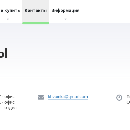
де купить
Контакты
Информация
Ы
 - офис
khvoinka@gmail.com
П
 - офис
С
 - отдел